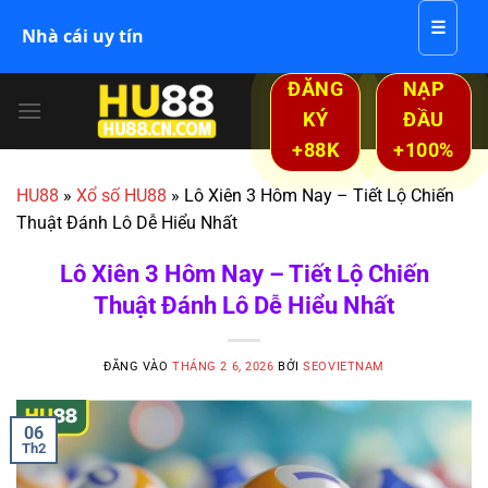
☰
Nhà cái uy tín
Bỏ
ĐĂNG
NẠP
qua
KÝ
ĐẦU
nội
+88K
+100%
dung
HU88
»
Xổ số HU88
»
Lô Xiên 3 Hôm Nay – Tiết Lộ Chiến
Thuật Đánh Lô Dễ Hiểu Nhất
Lô Xiên 3 Hôm Nay – Tiết Lộ Chiến
Thuật Đánh Lô Dễ Hiểu Nhất
ĐĂNG VÀO
THÁNG 2 6, 2026
BỞI
SEOVIETNAM
06
Th2