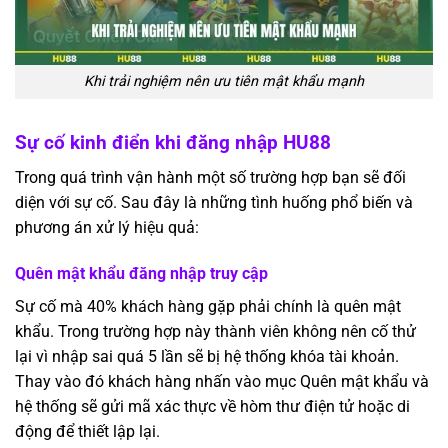
Khi trải nghiệm nên ưu tiên mật khẩu mạnh
Sự cố kinh điển khi đăng nhập HU88
Trong quá trình vận hành một số trường hợp bạn sẽ đối
diện với sự cố. Sau đây là những tình huống phổ biến và
phương án xử lý hiệu quả:
Quên mật khẩu đăng nhập truy cập
Sự cố mà 40% khách hàng gặp phải chính là quên mật
khẩu. Trong trường hợp này thành viên không nên cố thử
lại vì nhập sai quá 5 lần sẽ bị hệ thống khóa tài khoản.
Thay vào đó khách hàng nhấn vào mục Quên mật khẩu và
hệ thống sẽ gửi mã xác thực về hòm thư điện tử hoặc di
động để thiết lập lại.