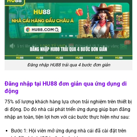
Đăng nhập HU88 trải qua 4 bước đơn giản
Đăng nhập tại HU88 đơn giản qua ứng dụng di
động
75% số lượng khách hàng lựa chọn trải nghiệm trên thiết bị
di động. Do đó nhà cái phát triển ứng dụng giúp bạn đăng
nhập an toàn, tiện lợi hơn với các bước thực hiện như sau:
Bước 1: Hội viên mở ứng dụng nhà cái đã cài đặt trên