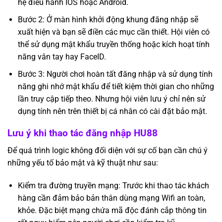
hệ điều hành IOS hoặc Android.
Bước 2: Ở màn hình khởi động khung đăng nhập sẽ
xuất hiện và bạn sẽ điền các mục cần thiết. Hội viên có
thể sử dụng mật khẩu truyền thống hoặc kích hoạt tính
năng vân tay hay FaceID.
Bước 3: Người chơi hoàn tất đăng nhập và sử dụng tính
năng ghi nhớ mật khẩu để tiết kiệm thời gian cho những
lần truy cập tiếp theo. Nhưng hội viên lưu ý chỉ nên sử
dụng tính nên trên thiết bị cá nhân có cài đặt bảo mật.
Lưu ý khi thao tác đăng nhập HU88
Để quá trình logic không đối diện với sự cố bạn cần chú ý
những yếu tố bảo mật và kỹ thuật như sau:
Kiểm tra đường truyền mạng: Trước khi thao tác khách
hàng cần đảm bảo bản thân dùng mạng Wifi an toàn,
khỏe. Đặc biệt mạng chứa mã độc đánh cắp thông tin