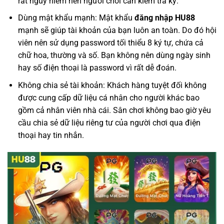
rất nguy hiểm nên người chơi cần kiểm tra kỹ.
Dùng mật khẩu mạnh: Mật khẩu
đăng nhập HU88
mạnh sẽ giúp tài khoản của bạn luôn an toàn. Do đó hội
viên nên sử dụng password tối thiểu 8 ký tự, chứa cả
chữ hoa, thường và số. Bạn không nên dùng ngày sinh
hay số điện thoại là password vì rất dễ đoán.
Không chia sẻ tài khoản: Khách hàng tuyệt đối không
được cung cấp dữ liệu cá nhân cho người khác bao
gồm cả nhân viên nhà cái. Sân chơi không bao giờ yêu
cầu chia sẻ dữ liệu riêng tư của người chơi qua điện
thoại hay tin nhắn.