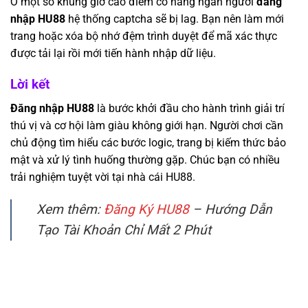
Ở một số khung giờ cao điểm có hàng ngàn người
đăng
nhập HU88
hệ thống captcha sẽ bị lag. Bạn nên làm mới
trang hoặc xóa bộ nhớ đệm trình duyệt để mã xác thực
được tải lại rồi mới tiến hành nhập dữ liệu.
Lời kết
Đăng nhập HU88
là bước khởi đầu cho hành trình giải trí
thú vị và cơ hội làm giàu không giới hạn. Người chơi cần
chủ động tìm hiểu các bước logic, trang bị kiếm thức bảo
mật và xử lý tình huống thường gặp. Chúc bạn có nhiều
trải nghiệm tuyệt vời tại nhà cái HU88.
Xem thêm:
Đăng Ký HU88
– Hướng Dẫn
Tạo Tài Khoản Chỉ Mất 2 Phút