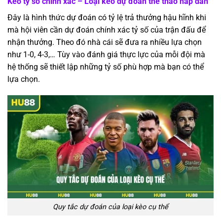
Kèo tỷ số chính xác – Loại kèo dự đoán thể thao hấp dẫn
Đây là hình thức dự đoán có tỷ lệ trả thưởng hậu hĩnh khi
mà hội viên cần dự đoán chính xác tỷ số của trận đấu để
nhận thưởng. Theo đó nhà cái sẽ đưa ra nhiều lựa chọn
như 1-0, 4-3,… Tùy vào đánh giá thực lực của mỗi đội mà
hệ thống sẽ thiết lập những tỷ số phù hợp mà bạn có thể
lựa chọn.
Quy tắc dự đoán của loại kèo cụ thể