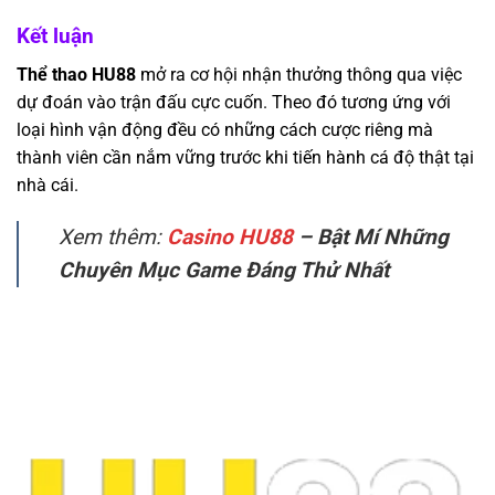
Kết luận
Thể thao HU88
mở ra cơ hội nhận thưởng thông qua việc
dự đoán vào trận đấu cực cuốn. Theo đó tương ứng với
loại hình vận động đều có những cách cược riêng mà
thành viên cần nắm vững trước khi tiến hành cá độ thật tại
nhà cái.
Xem thêm:
Casino HU88
– Bật Mí Những
Chuyên Mục Game Đáng Thử Nhất