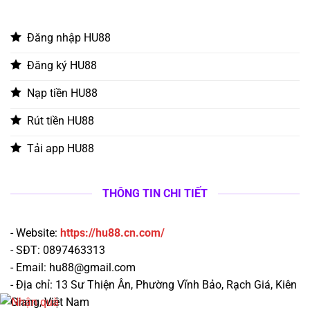
Đăng nhập HU88
Đăng ký HU88
Nạp tiền HU88
Rút tiền HU88
Tải app HU88
THÔNG TIN CHI TIẾT
- Website:
https://hu88.cn.com/
- SĐT: 0897463313
- Email:
hu88@gmail.com
- Địa chỉ: 13 Sư Thiện Ân, Phường Vĩnh Bảo, Rạch Giá, Kiên
Giang, Việt Nam