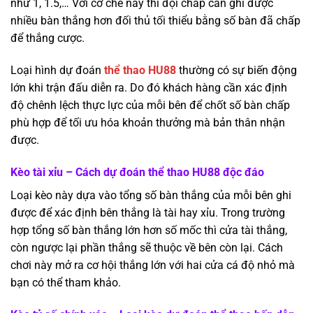
như 1, 1.5,… Với cơ chế này thì đội chấp cần ghi được
nhiều bàn thắng hơn đối thủ tối thiểu bằng số bàn đã chấp
để thắng cược.
Loại hình dự đoán
thể thao HU88
thường có sự biến động
lớn khi trận đấu diễn ra. Do đó khách hàng cần xác định
độ chênh lệch thực lực của mỗi bên để chốt số bàn chấp
phù hợp để tối ưu hóa khoản thưởng mà bản thân nhận
được.
Kèo tài xỉu – Cách dự đoán thể thao HU88 độc đáo
Loại kèo này dựa vào tổng số bàn thắng của mỗi bên ghi
được để xác định bên thắng là tài hay xỉu. Trong trường
hợp tổng số bàn thắng lớn hơn số mốc thì cửa tài thắng,
còn ngược lại phần thắng sẽ thuộc về bên còn lại. Cách
chơi này mở ra cơ hội thắng lớn với hai cửa cá độ nhỏ mà
bạn có thể tham khảo.